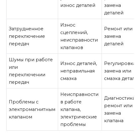
износ деталей
замена
деталей
Износ
Затрудненное
Ремонт или
сцеплений,
переключение
замена
неисправности
передач
деталей
клапанов
Шумы при работе
Износ деталей,
Регулировка,
или
неправильная
замена или
переключении
смазка
смазка детале
передач
Неисправности
Диагностика и
Проблемы с
в работе
ремонт или
электромагнитным
клапана,
замена
клапаном
электрические
клапана
проблемы