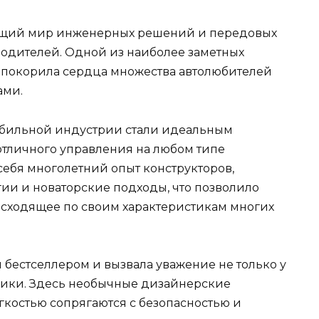
ающий мир инженерных решений и передовых
водителей. Одной из наиболее заметных
я покорила сердца множества автолюбителей
ами.
обильной индустрии стали идеальным
отличного управления на любом типе
себя многолетний опыт конструкторов,
и и новаторские подходы, что позволило
восходящее по своим характеристикам многих
м бестселлером и вызвала уважение не только у
блики. Здесь необычные дизайнерские
костью сопрягаются с безопасностью и