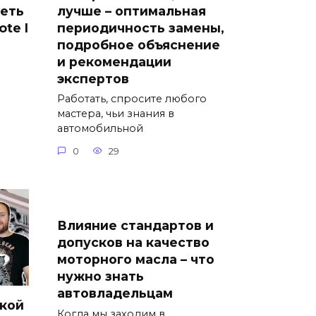
лучше – оптимальная
еть
периодичность замены,
te I
подробное объяснение
и рекомендации
экспертов
Работать, спросите любого
мастера, чьи знания в
автомобильной
0
29
Влияние стандартов и
допусков на качество
моторного масла – что
нужно знать
автовладельцам
кой
Когда мы заходим в