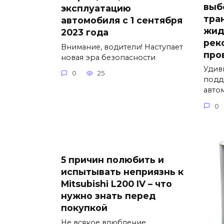
выб
эксплуатацию
тра
автомобиля с 1 сентября
жид
2023 года
рек
Внимание, водители! Наступает
про
новая эра безопасности
Удив
0
25
подд
авто
0
5 причин полюбить и
испытывать неприязнь к
Mitsubishi L200 IV – что
нужно знать перед
покупкой
Не всякое влюбление