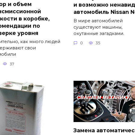
ор и объем
и возможно ненавид
нсмиссионной
автомобиль Nissan No
кости в коробке,
В мире автомобилей
омендации по
существуют машины,
верке уровня
окутанные загадками.
ительно, как много людей
0
35
ерживают свои
мобили
37
Замена автоматичес