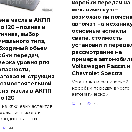
коробки передач на
механическую –
возможно ли помен
ена масла в АКПП
автомат на механику
o 120 – полная и
основные аспекты
тичная, выбор
свапа, стоимость
имального типа,
установки и переде
бходимый объем
рассмотрение на
обки передач,
примере автомобил
верка уровня для
Volkswagen Passat и
опасности,
Chevrolet Spectra
аговая инструкция
Установка механической
 самостоятельной
коробки передач вместо
ены масла в АКПП
автоматической
o 120
0
33
 из ключевых аспектов
ержания высокой
зводительности
41