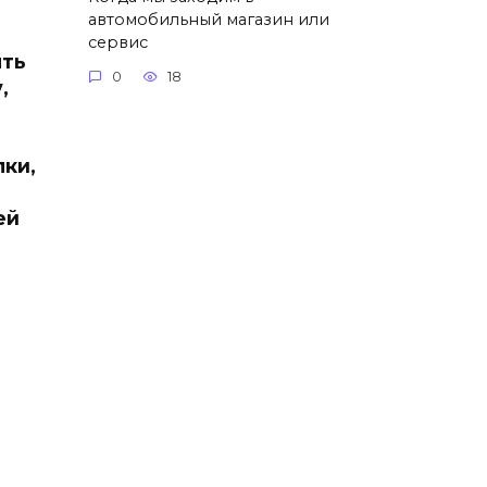
автомобильный магазин или
сервис
ять
0
18
,
лки,
ей