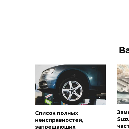
В
Зам
Список полных
Suzu
неисправностей,
час
запрещающих