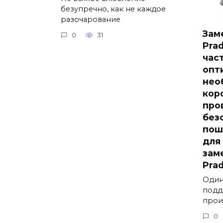
безупречно, как не каждое
разочарование
Зам
0
31
Prad
час
опт
нео
кор
про
без
пош
для
зам
Prad
Один
подд
прои
0