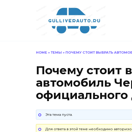
Перейти
к
содержанию
HOME
»
ТЕМЫ
»
ПОЧЕМУ СТОИТ ВЫБРАТЬ АВТОМО
Почему стоит 
автомобиль Че
официального
Эта тема пуста.
Для ответа в этой теме необходимо авторизо