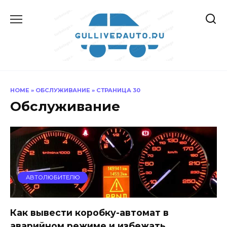
Перейти
к
содержанию
HOME
»
ОБСЛУЖИВАНИЕ
»
СТРАНИЦА 30
Обслуживание
АВТОЛЮБИТЕЛЮ
Как вывести коробку-автомат в
аварийном режиме и избежать