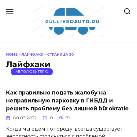
Перейти
к
содержанию
HOME
»
ЛАЙФХАКИ
»
СТРАНИЦА 30
Лайфхаки
АВТОЛЮБИТЕЛЮ
Как правильно подать жалобу на
неправильную парковку в ГИБДД и
решить проблему без лишней bürokratie
08.03.2022
0
31
Когда мы едем по городу, всегда существует
вероятность столкнуться с проблемой